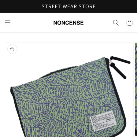
コンテ
STREET WEAR STORE
ンツに
進む
カ
ー
ト
商品情
報にス
キップ